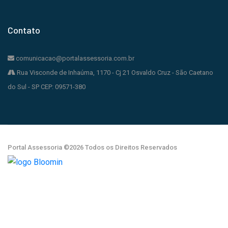
Contato
comunicacao@portalassessoria.com.br
Rua Visconde de Inhaúma, 1170 - Cj 21 Osvaldo Cruz - São Caetano
do Sul - SP CEP: 09571-380
Portal Assessoria ©
2026 Todos os Direitos Reservados